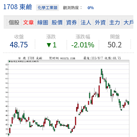
1708 東鹼
化學工業類
觀測熱度：
0％
個股
文章
線圖
股價
資券
法人
外資
主力
大戶
收盤
漲跌
漲跌幅
開盤
48.75
50.2
▼1
-2.01%