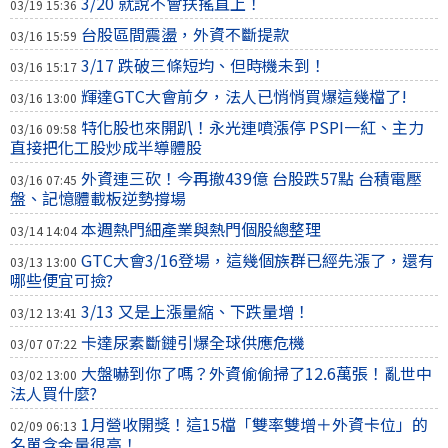
3/20 就說不會扶搖直上！
03/19 15:36
台股區間震盪，外資不斷提款
03/16 15:59
3/17 跌破三條短均、但時機未到！
03/16 15:17
輝達GTC大會前夕，法人已悄悄買爆這幾檔了!
03/16 13:00
特化股也來開趴！永光連噴漲停 PSPI一紅、主力
03/16 09:58
直接把化工股炒成半導體股
外資連三砍！今再撤439億 台股跌57點 台積電壓
03/16 07:45
盤、記憶體載板逆勢撐場
本週熱門細產業與熱門個股總整理
03/14 14:04
GTC大會3/16登場，這幾個族群已經先漲了，還有
03/13 13:00
哪些便宜可撿?
3/13 又是上漲量縮、下跌量增！
03/12 13:41
卡達尿素斷鏈引爆全球供應危機
03/07 07:22
大盤嚇到你了嗎？外資偷偷掃了12.6萬張！亂世中
03/02 13:00
法人買什麼?
1月營收開獎！這15檔「雙率雙增＋外資卡位」的
02/09 06:13
名單含金量很高！