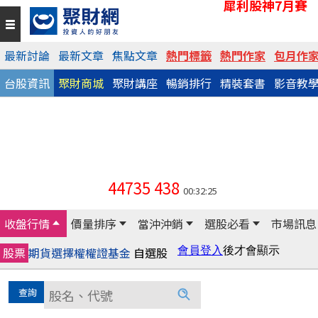
犀利股神7月賽
最新討論
最新文章
焦點文章
熱門標籤
熱門作家
包月作
台股資訊
聚財商城
聚財講座
暢銷排行
精裝套書
影音教
44735
438
00:32:25
收盤行情
價量排序
當沖沖銷
選股必看
市場訊息
股票
期貨
選擇權
權證
基金
自選股