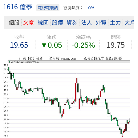
1616 億泰
電線電纜類
觀測熱度：
0％
個股
文章
線圖
股價
資券
法人
外資
主力
大戶
收盤
漲跌
漲跌幅
開盤
19.65
19.75
▼0.05
-0.25%