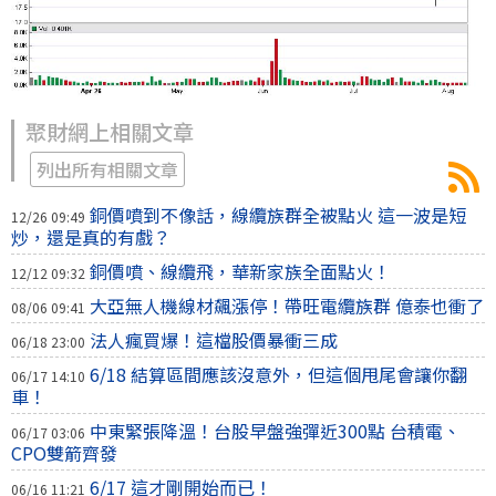
聚財網上相關文章
列出所有相關文章
銅價噴到不像話，線纜族群全被點火 這一波是短
12/26 09:49
炒，還是真的有戲？
銅價噴、線纜飛，華新家族全面點火！
12/12 09:32
大亞無人機線材飆漲停！帶旺電纜族群 億泰也衝了
08/06 09:41
法人瘋買爆！這檔股價暴衝三成
06/18 23:00
6/18 結算區間應該沒意外，但這個甩尾會讓你翻
06/17 14:10
車！
中東緊張降溫！台股早盤強彈近300點 台積電、
06/17 03:06
CPO雙箭齊發
6/17 這才剛開始而已！
06/16 11:21