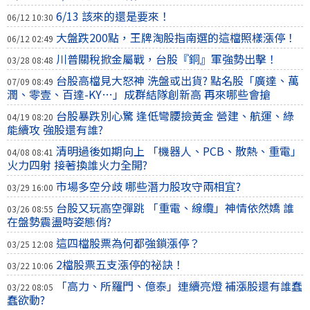
6/13 該來的還是要來！
06/12 10:30
大盤跌200點，王牌淘股指南選的這檔照樣漲停！
06/12 02:49
川普關稅掀金屬戰，台股『銅』軍強勢出擊！
03/28 08:48
台股高檔見大怒神 洗盤或出貨? 點名股「廣達、萬
07/09 08:49
潤、零壹、百達-KY…」成群結隊創新高 再來哪些會搶
台股暴跌別心驚 逢低彎腰撿黃金 營建、航運、綠
04/19 08:20
能續攻 強股還有誰?
清明過後如期向上 「機器人、PCB、散熱、重電」
04/08 08:41
火力四射 接著換誰火力全開?
市場多空分歧 哪些潛力股攻守兩相宜?
03/29 16:00
台股又玩高空彈跳 「重電、線纜」神情依然嬌 誰
03/26 08:55
在盤勢震盪時姿態俏?
這四檔股票為何都強鎖漲停？
03/25 12:08
2檔股票五支漲停的祕訣！
03/22 10:06
「高力、所羅門、億泰」連續亮燈 補漲股還有誰蠢
03/22 08:05
蠢欲動?