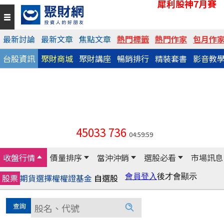
犀利股神7月賽
最新討論
最新文章
焦點文章
熱門標籤
熱門作家
包月作
台股資訊
聚財商城
聚財講座
暢銷排行
精裝套書
影音教
45033
736
04:59:59
收盤行情
價量排序
當沖沖銷
選股必看
市場訊息
股票
期貨
選擇權
權證
基金
自選股