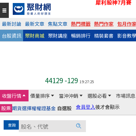
犀利股神7月賽
最新討論
最新文章
焦點文章
熱門標籤
熱門作家
包月作
台股資訊
聚財商城
聚財講座
暢銷排行
精裝套書
影音教
44129
-129
19:27:25
收盤行情
價量排序
當沖沖銷
選股必看
市場訊息
股票
期貨
選擇權
權證
基金
自選股