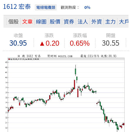
1612 宏泰
電線電纜類
觀測熱度：
0％
個股
文章
線圖
股價
資券
法人
外資
主力
大戶
收盤
漲跌
漲跌幅
開盤
30.95
30.55
▲0.20
0.65%