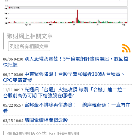
聚財網上相關文章
列出所有相關文章
別人恐懼我貪婪！5千億電網計畫精選股，趁回檔
06/06 04:30
快把握
中東緊張降溫！台股早盤強彈近300點 台積電、
06/17 03:06
CPO雙箭齊發
光通訊「台通」火速攻頂 線纜「合機」連二拉二
12/11 08:17
台股創高仍可期 下檔強股在哪裡?
富邦金不排除再併壽險！ 總座韓蔚廷：一直有在
05/22 05:57
看
請問電纜相關概念股
03/15 10:04
個股新聞及公告 by 財經新聞