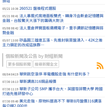
排站
260521 盤後程式選股
05/21 10:36
法人暴風式席捲面板雙虎、轉身冷血斬倉記憶體與
05/21 08:41
金融，台股驚天大漲下的籌碼大對決
法人重倉押寶面板蘋概電子，重手調節記憶體與弱
05/08 08:42
勢金融
矽晶圓三雄連五漲、先進封裝買盤湧入，42K之後
05/07 13:00
主力鎖定的改成這族群…
個股新聞及公告 by 財經新聞
更多個股新聞
搜尋新聞全文
華榮跳空漲停 率電纜股走強 有什麼利多？
08/04 04:19
華新調高316鋼品報價
07/30 16:13
華新子公司 SMP 攜手台大、英國雪菲爾大學 跨國
07/30 11:19
打造先進研發中心
美元走強、原物料居高不下 華新8月盤價316調漲
07/30 09:40
每公噸2,000元