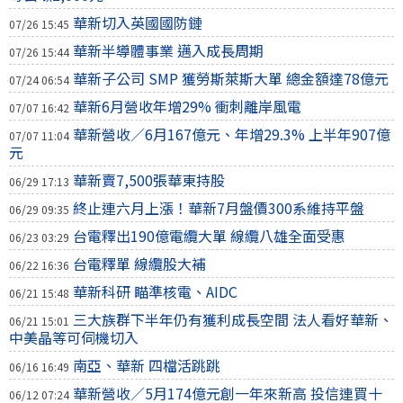
華新切入英國國防鏈
07/26 15:45
華新半導體事業 邁入成長周期
07/26 15:44
華新子公司 SMP 獲勞斯萊斯大單 總金額達78億元
07/24 06:54
華新6月營收年增29% 衝刺離岸風電
07/07 16:42
華新營收／6月167億元、年增29.3% 上半年907億
07/07 11:04
元
華新賣7,500張華東持股
06/29 17:13
終止連六月上漲！華新7月盤價300系維持平盤
06/29 09:35
台電釋出190億電纜大單 線纜八雄全面受惠
06/23 03:29
台電釋單 線纜股大補
06/22 16:36
華新科研 瞄準核電、AIDC
06/21 15:48
三大族群下半年仍有獲利成長空間 法人看好華新、
06/21 15:01
中美晶等可伺機切入
南亞、華新 四檔活跳跳
06/16 16:49
華新營收／5月174億元創一年來新高 投信連買十
06/12 07:24