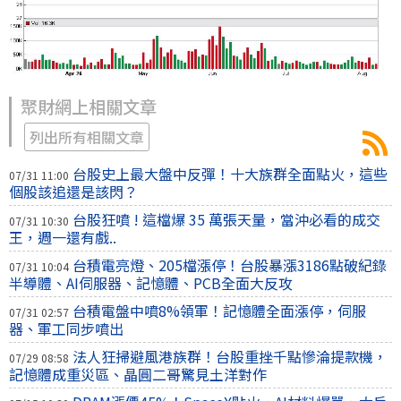
聚財網上相關文章
列出所有相關文章
台股史上最大盤中反彈！十大族群全面點火，這些
07/31 11:00
個股該追還是該閃？
台股狂噴 ! 這檔爆 35 萬張天量，當沖必看的成交
07/31 10:30
王，週一還有戲..
台積電亮燈、205檔漲停！台股暴漲3186點破紀錄
07/31 10:04
半導體、AI伺服器、記憶體、PCB全面大反攻
台積電盤中噴8%領軍！記憶體全面漲停，伺服
07/31 02:57
器、軍工同步噴出
法人狂掃避風港族群！台股重挫千點慘淪提款機，
07/29 08:58
記憶體成重災區、晶圓二哥驚見土洋對作