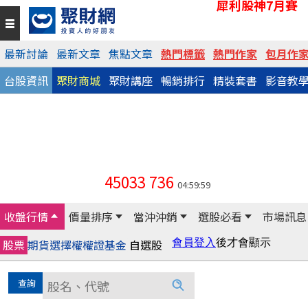
犀利股神7月賽
最新討論
最新文章
焦點文章
熱門標籤
熱門作家
包月作
台股資訊
聚財商城
聚財講座
暢銷排行
精裝套書
影音教
45033
736
04:59:59
收盤行情
價量排序
當沖沖銷
選股必看
市場訊息
股票
期貨
選擇權
權證
基金
自選股