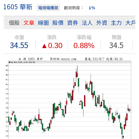
1605 華新
電線電纜類
觀測熱度：
1％
個股
文章
線圖
股價
資券
法人
外資
主力
大戶
收盤
漲跌
漲跌幅
開盤
34.55
34.5
▲0.30
0.88%