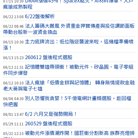
DRAM漲價45%！SpaceX點火，AI材料爆單，大戶
07/15 10:30
瘋搶成熟製程
6/22盤後解析
06/22 13:08
法人籌碼大搬風 外資重金押寶傳產與投信調節面板
06/22 08:46
帶動台股新一波資金換血
主力底牌流出：低位階逆襲波來啦，這幾檔準備噴
06/15 10:30
漲！
260612 盤後程式選股
06/13 15:23
記憶體雙雄帶頭衝！被動元件、矽晶圓、電子零組
06/12 11:31
件同步爆發
法人瘋搶「低價金釵與記憶體」 轉身無情提款金融
06/12 10:10
老大哥與電子七雄
別人恐懼我貪婪！5千億電網計畫精選股，趁回檔
06/06 04:30
快把握
6/2 六月又是強勢開局！
06/01 13:47
260529 盤後程式選股
05/29 11:11
被動元件漲價潮炸開！國巨衝分割新高 族群亮燈排
05/21 12:15