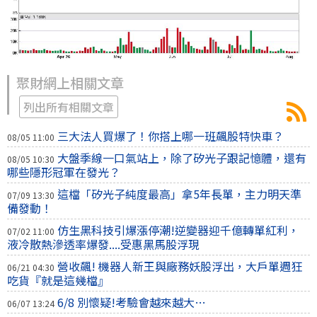
聚財網上相關文章
列出所有相關文章
三大法人買爆了！你搭上哪一班飆股特快車？
08/05 11:00
大盤季線一口氣站上，除了矽光子跟記憶體，還有
08/05 10:30
哪些隱形冠軍在發光？
這檔「矽光子純度最高」拿5年長單，主力明天準
07/09 13:30
備發動！
仿生黑科技引爆漲停潮!逆變器迎千億轉單紅利，
07/02 11:00
液冷散熱滲透率爆發....受惠黑馬股浮現
營收飆! 機器人新王與廠務妖股浮出，大戶單週狂
06/21 04:30
吃貨『就是這幾檔』
6/8 別懷疑!考驗會越來越大…
06/07 13:24