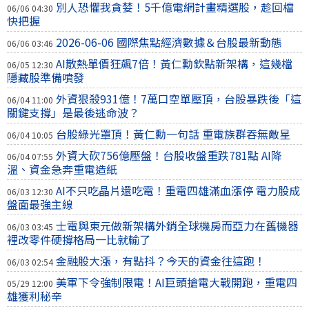
別人恐懼我貪婪！5千億電網計畫精選股，趁回檔
06/06 04:30
快把握
2026-06-06 國際焦點經濟數據＆台股最新動態
06/06 03:46
AI散熱單價狂飆7倍！黃仁勳欽點新架構，這幾檔
06/05 12:30
隱藏股準備噴發
外資狠殺931億！7萬口空單壓頂，台股暴跌後「這
06/04 11:00
關鍵支撐」是最後逃命波？
台股綠光罩頂！黃仁勳一句話 重電族群吞無敵星
06/04 10:05
外資大砍756億壓盤！台股收盤重跌781點 AI降
06/04 07:55
溫、資金急奔重電造紙
AI不只吃晶片還吃電！重電四雄滿血漲停 電力股成
06/03 12:30
盤面最強主線
士電與東元做新架構外銷全球機房而亞力在舊機器
06/03 03:45
裡改零件硬撐格局一比就輸了
金融股大漲，有點抖？今天的資金往這跑！
06/03 02:54
美軍下令強制限電！AI巨頭搶電大戰開跑，重電四
05/29 12:00
雄獲利秘辛