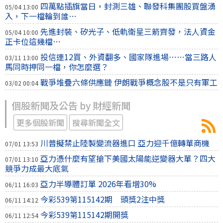
四萬點插旗當日，封測三雄、聯發科集團股買盤湧
05/04 13:00
入，下一檔輪到誰…
先進封裝、矽光子、低軌衛星三箭齊發，法人資金
05/04 10:00
正卡位這幾檔…
投信連12買、外資翻多、國家隊進場⋯⋯當三路人
03/11 13:00
馬同時押同一檔，你怎麼選？
戰爭堆疊六條供應鏈 伊朗戰爭概念股不是只有軍工
03/02 00:04
個股新聞及公告 by 財經新聞
更多個股新聞
搜尋新聞全文
川普擬禁止陸製變流器進口 亞力迎千億轉單商機
07/01 13:53
亞力憑什麼有望搶下美國太陽能逆變器大單？四大
07/01 13:10
競爭力成最大底氣
亞力半導體訂單 2026年看增30%
06/11 16:03
今彩539第115142期 頭獎2注中獎
06/11 14:12
今彩539第115142期開獎
06/11 12:54