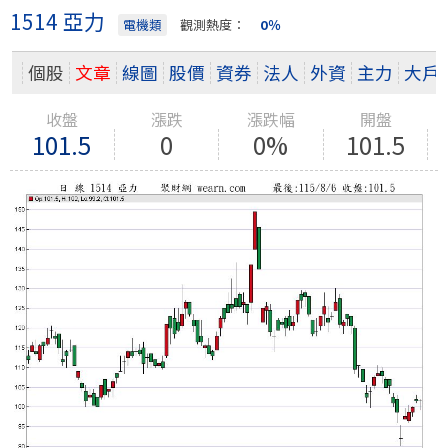
1514 亞力
電機類
觀測熱度：
0％
個股
文章
線圖
股價
資券
法人
外資
主力
大戶
收盤
漲跌
漲跌幅
開盤
101.5
0
0%
101.5