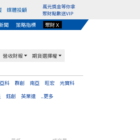
萬元獎金等你拿
蹤
媒體投顧
聚財點數送VIP
新聞
策略指標
聚財Ｘ
營收財報
期貨選擇權
亞科
群創
南亞
旺宏
光寶科
星
鈺創
英業達
..更多