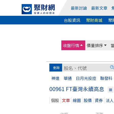
最新討論
最新文章
台股資訊
聚財商城
聚
收盤行情
價量排序
神達
華通
日月光投控
聯發科
00961 FT臺灣永續高息
類
個股
文章
線圖
股價
資券
法人