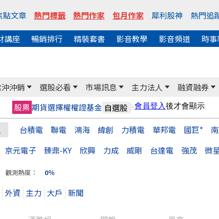
焦點文章
熱門標籤
熱門作家
包月作家
犀利股神
熱門追
財講座
暢銷排行
精裝套書
影音教學
影音頻道
時事
當沖沖銷
選股必看
市場訊息
主力法人
融資融券
股票
期貨
選擇權
權證
基金
自選股
台積電
聯電
鴻海
緯創
力積電
華邦電
國巨*
南
京元電子
臻鼎-KY
欣興
力成
威剛
台達電
強茂
微
觀測熱度：
0％
外資
主力
大戶
新聞