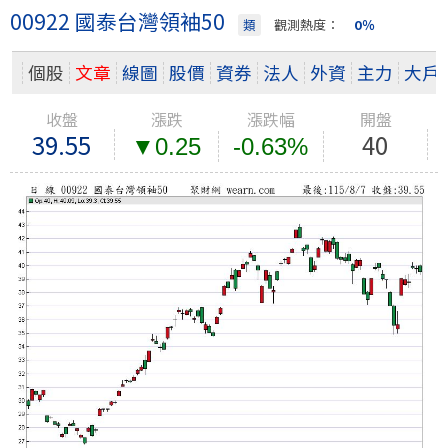
00922 國泰台灣領袖50
類
觀測熱度：
0％
個股
文章
線圖
股價
資券
法人
外資
主力
大戶
收盤
漲跌
漲跌幅
開盤
39.55
40
▼0.25
-0.63%