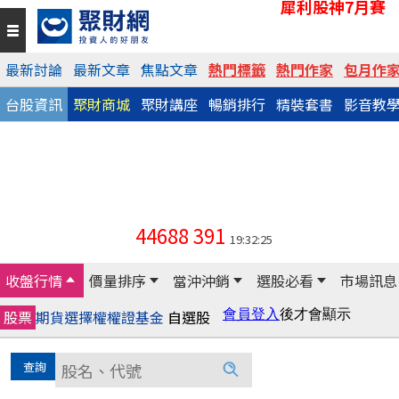
犀利股神7月賽
最新討論
最新文章
焦點文章
熱門標籤
熱門作家
包月作
台股資訊
聚財商城
聚財講座
暢銷排行
精裝套書
影音教
44688
391
19:32:25
收盤行情
價量排序
當沖沖銷
選股必看
市場訊息
股票
期貨
選擇權
權證
基金
自選股