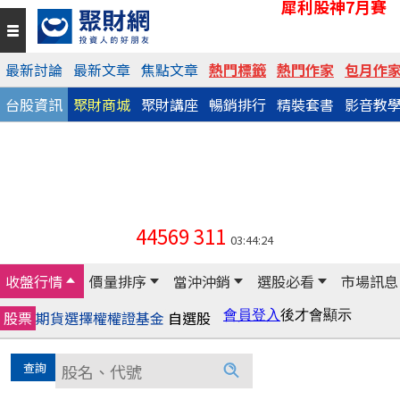
犀利股神7月賽
最新討論
最新文章
焦點文章
熱門標籤
熱門作家
包月作
台股資訊
聚財商城
聚財講座
暢銷排行
精裝套書
影音教
44569
311
03:44:24
收盤行情
價量排序
當沖沖銷
選股必看
市場訊息
股票
期貨
選擇權
權證
基金
自選股