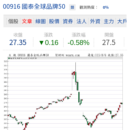
00916 國泰全球品牌50
類
觀測熱度：
0％
個股
文章
線圖
股價
資券
法人
外資
主力
大戶
收盤
漲跌
漲跌幅
開盤
27.35
27.5
▼0.16
-0.58%