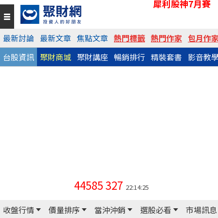
犀利股神7月賽
最新討論
最新文章
焦點文章
熱門標籤
熱門作家
包月作
台股資訊
聚財商城
聚財講座
暢銷排行
精裝套書
影音教
44585
327
22:14:25
收盤行情
價量排序
當沖沖銷
選股必看
市場訊息