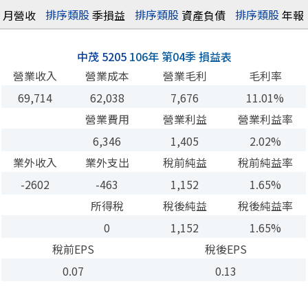
排序
類股
排序
類股
排序
類股
月營收
季損益
資產負債
年報
中茂 5205
106年 第04季 損益表
營業收入
營業成本
營業毛利
毛利率
69,714
62,038
7,676
11.01%
營業費用
營業利益
營業利益率
6,346
1,405
2.02%
業外收入
業外支出
稅前純益
稅前純益率
-2602
-463
1,152
1.65%
所得稅
稅後純益
稅後純益率
0
1,152
1.65%
稅前EPS
稅後EPS
0.07
0.13