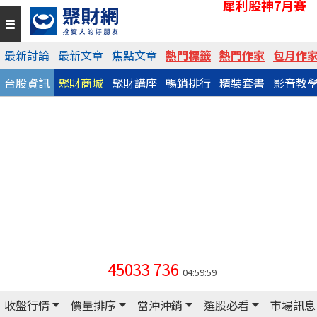
犀利股神7月賽
最新討論
最新文章
焦點文章
熱門標籤
熱門作家
包月作
台股資訊
聚財商城
聚財講座
暢銷排行
精裝套書
影音教
45033
736
04:59:59
收盤行情
價量排序
當沖沖銷
選股必看
市場訊息