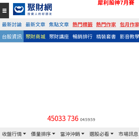
犀利股神7月賽
最新討論
最新文章
焦點文章
熱門標籤
熱門作家
包月作
台股資訊
聚財商城
聚財講座
暢銷排行
精裝套書
影音教
45033
736
04:59:59
收盤行情
價量排序
當沖沖銷
選股必看
市場訊息