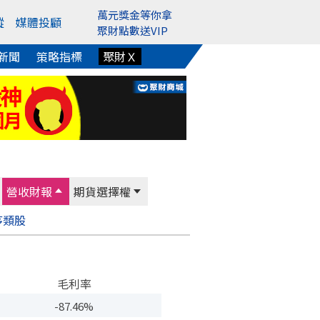
萬元獎金等你拿
蹤
媒體投顧
聚財點數送VIP
新聞
策略指標
聚財Ｘ
營收財報
期貨選擇權
序
類股
毛利率
-87.46%