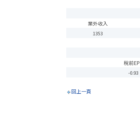
業外收入
1353
稅前EP
-0.93
回上一頁