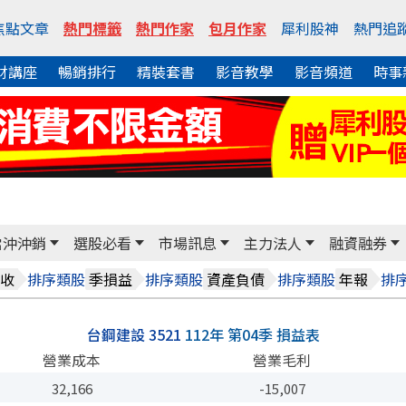
焦點文章
熱門標籤
熱門作家
包月作家
犀利股神
熱門追
財講座
暢銷排行
精裝套書
影音教學
影音頻道
時事
當沖沖銷
選股必看
市場訊息
主力法人
融資融券
排序
類股
排序
類股
排序
類股
排
收
季損益
資產負債
年報
台鋼建設 3521
112年 第04季 損益表
營業成本
營業毛利
32,166
-15,007