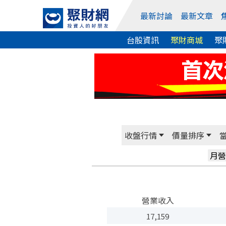
最新討論
最新文章
台股資訊
聚財商城
聚
收盤行情
價量排序
月營
營業收入
17,159